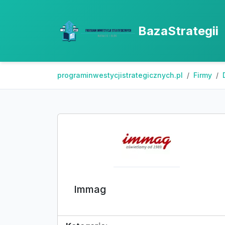
BazaStrategii
programinwestycjistrategicznych.pl
Firmy
Immag