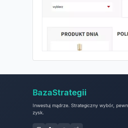
BazaStrategii
Inwestuj mądrze. Strategiczny wybór, pew
zysk.