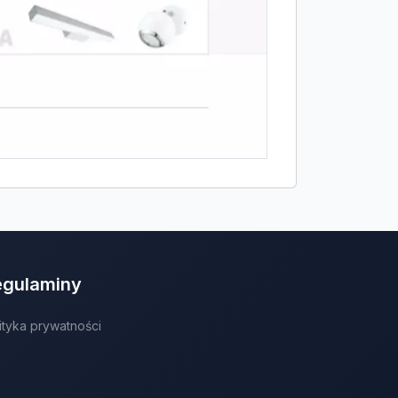
egulaminy
ityka prywatności