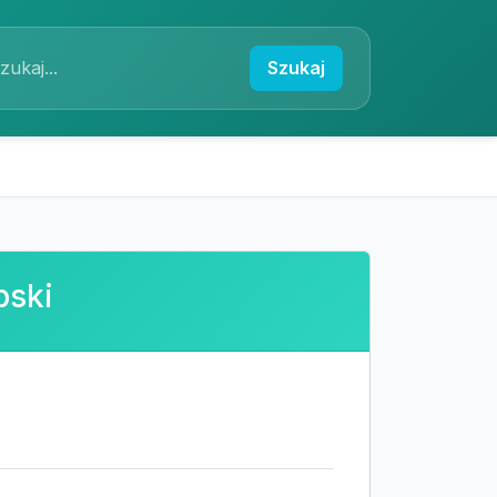
Szukaj
bski