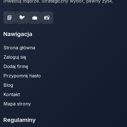
Inwestuj mądrze. Strategiczny wybór, pewny zysk.
📘
🐦
💼
📸
Nawigacja
Strona główna
Zaloguj się
Dodaj firmę
Przypomnij hasło
Blog
Kontakt
Mapa strony
Regulaminy