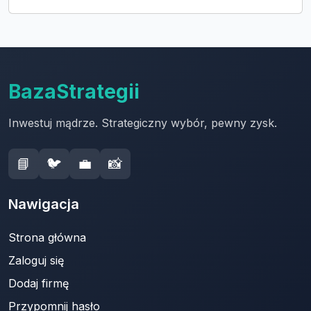
BazaStrategii
Inwestuj mądrze. Strategiczny wybór, pewny zysk.
📘
🐦
💼
📸
Nawigacja
Strona główna
Zaloguj się
Dodaj firmę
Przypomnij hasło