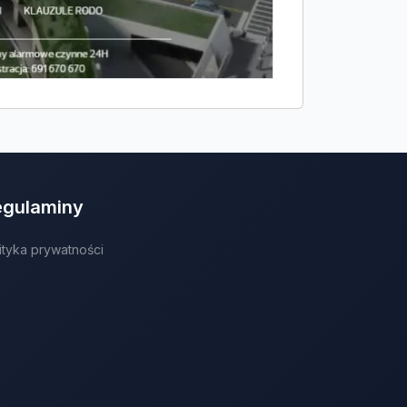
egulaminy
ityka prywatności