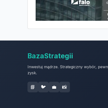
BazaStrategii
Inwestuj mądrze. Strategiczny wybór, pew
zysk.
📘
🐦
💼
📸