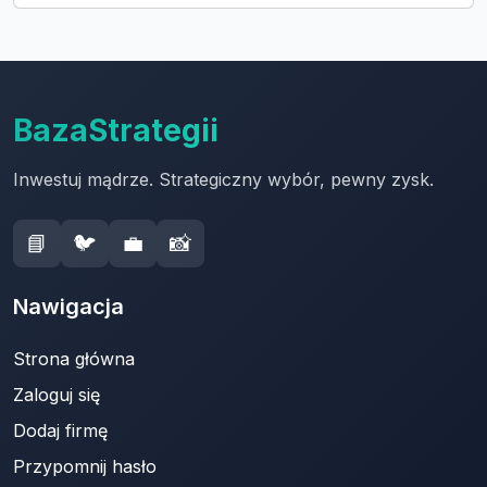
BazaStrategii
Inwestuj mądrze. Strategiczny wybór, pewny zysk.
📘
🐦
💼
📸
Nawigacja
Strona główna
Zaloguj się
Dodaj firmę
Przypomnij hasło