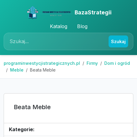
BazaStrategii
Katalog
Blog
Szukaj
programinwestycjistrategicznych.pl
Firmy
Dom i ogród
Meble
Beata Meble
Beata Meble
Kategorie: