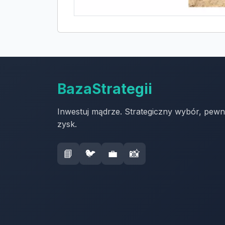
BazaStrategii
Inwestuj mądrze. Strategiczny wybór, pew
zysk.
📘
🐦
💼
📸