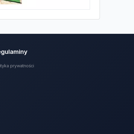
egulaminy
ityka prywatności