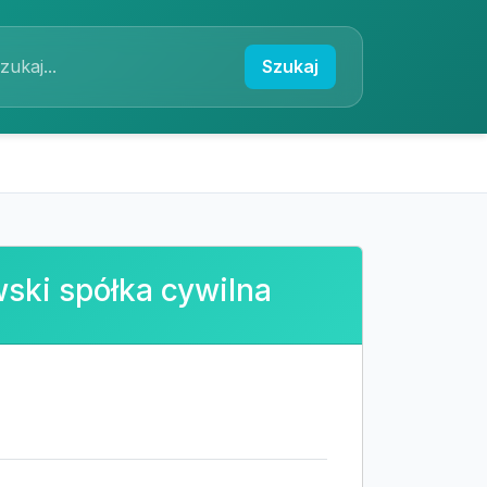
Szukaj
ki spółka cywilna